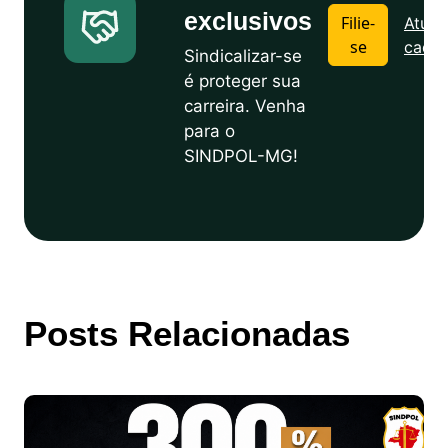
exclusivos
Filie-
Atuali
se
cadas
Sindicalizar-se
é proteger sua
carreira. Venha
para o
SINDPOL-MG!
Posts Relacionadas