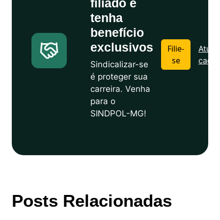
filiado e
tenha
benefício
exclusivos
Filie-
Atuali
se
cadas
Sindicalizar-se
é proteger sua
carreira. Venha
para o
SINDPOL-MG!
Posts Relacionadas