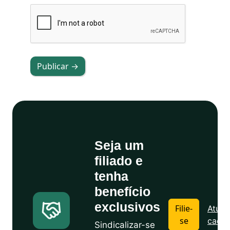
Publicar →
Seja um
filiado e
tenha
benefício
exclusivos
Filie-
Atuali
se
cadas
Sindicalizar-se