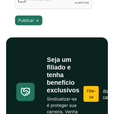
Publicar →
Seja um
filiado e
tenha
benefício
exclusivos
Filie-
Atuali
se
cadas
Sindicalizar-se
é proteger sua
carreira. Venha