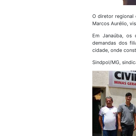
O diretor regiona
Marcos Aurélio, vi
Em Janaúba, os d
demandas dos fili
cidade, onde cons
Sindpol/MG, sindica