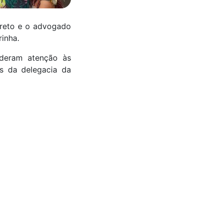
rreto e o advogado
inha.
 deram atenção às
es da delegacia da