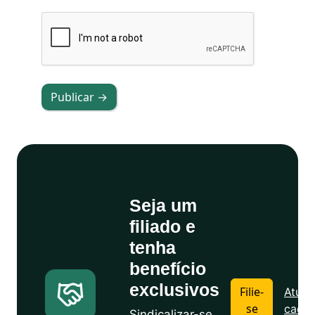
Publicar →
Seja um
filiado e
tenha
benefício
exclusivos
Filie-
Atuali
se
cadas
Sindicalizar-se