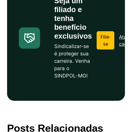
Seja um
filiado e
tenha
benefício
exclusivos
Filie-
Atuali
se
cadas
Sindicalizar-se
é proteger sua
carreira. Venha
para o
SINDPOL-MG!
Posts Relacionadas