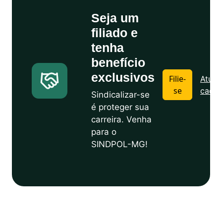
Seja um
filiado e
tenha
benefício
exclusivos
Filie-
Atuali
se
cadas
Sindicalizar-se
é proteger sua
carreira. Venha
para o
SINDPOL-MG!