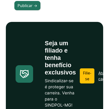
Publicar →
Seja um
filiado e
tenha
benefício
exclusivos
Filie-
Atuali
se
cadas
Sindicalizar-se
é proteger sua
carreira. Venha
para o
SINDPOL-MG!