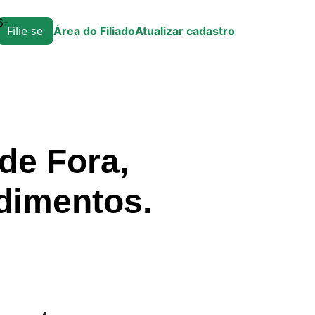
6-
Filie-se
Área do Filiado
Atualizar cadastro
de Fora,
dimentos.