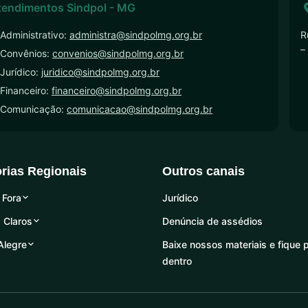
tendimentos Sindpol - MG
Administrativo:
administra@sindpolmg.org.br
R
–
 Convênios:
convenios@sindpolmg.org.br
Jurídico:
juridico@sindpolmg.org.br
Financeiro:
financeiro@sindpolmg.org.br
 Comunicação:
comunicacao@sindpolmg.org.br
orias Regionais
Outros canais
 Fora
Jurídico
 Claros
Denúncia de assédios
Alegre
Baixe nossos materiais e fique 
dentro