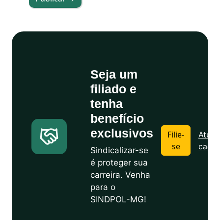
Seja um
filiado e
tenha
benefício
exclusivos
Filie-
Atuali
se
cadas
Sindicalizar-se
é proteger sua
carreira. Venha
para o
SINDPOL-MG!