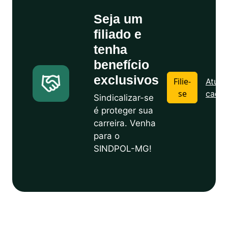
Seja um
filiado e
tenha
benefício
exclusivos
Filie-
Atuali
se
cadas
Sindicalizar-se
é proteger sua
carreira. Venha
para o
SINDPOL-MG!