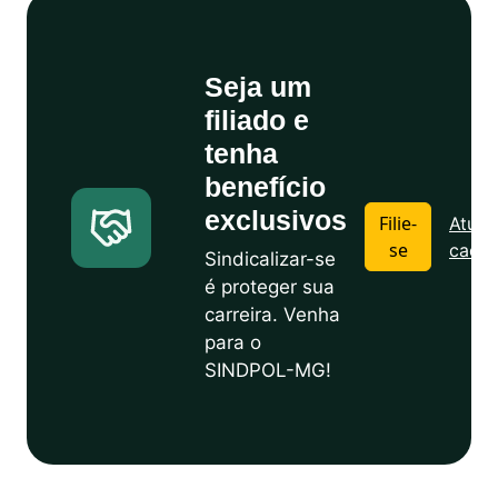
Seja um
filiado e
tenha
benefício
exclusivos
Filie-
Atuali
se
cadas
Sindicalizar-se
é proteger sua
carreira. Venha
para o
SINDPOL-MG!