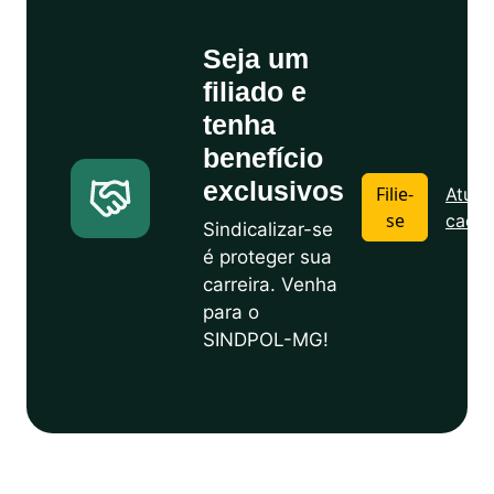
Seja um
filiado e
tenha
benefício
exclusivos
Filie-
Atuali
se
cadas
Sindicalizar-se
é proteger sua
carreira. Venha
para o
SINDPOL-MG!