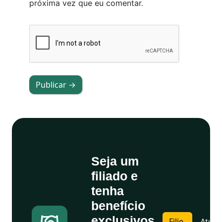
próxima vez que eu comentar.
Publicar →
Seja um
filiado e
tenha
benefício
exclusivos
Filie-
Atuali