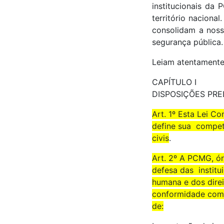
institucionais da 
território naciona
consolidam a noss
segurança pública.
Leiam atentamente 
CAPÍTULO I
DISPOSIÇÕES PRE
Art. 1º Esta Lei C
define sua competê
civis
.
Art. 2º A PCMG, ór
defesa das instit
humana e dos direi
conformidade com o
de: