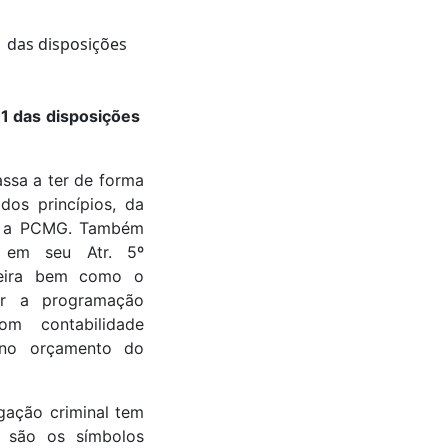
 1 das disposições
assa a ter de forma
dos princípios, da
em a PCMG. Também
s em seu Atr. 5º
nceira bem como o
rar a programação
om contabilidade
 no orçamento do
gação criminal tem
is são os símbolos