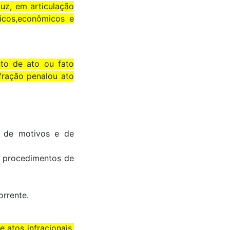
duz, em articulação
ticos,econômicos e
nto de ato ou fato
fração penalou ato
e, de motivos e de
is procedimentos de
orrente.
 atos infracionais,