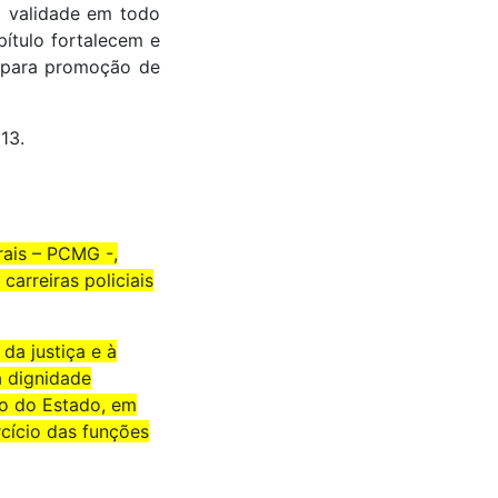
om validade em todo
pítulo fortalecem e
s para promoção de
13.
rais – PCMG -,
arreiras policiais
da justiça e à
a dignidade
io do Estado, em
cício das funções