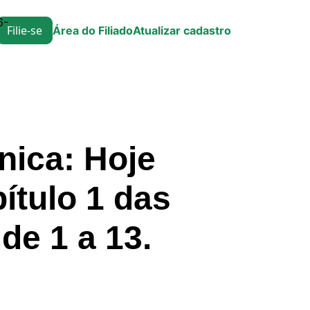
6-
Filie-se
Área do Filiado
Atualizar cadastro
nica: Hoje
pítulo 1 das
de 1 a 13.