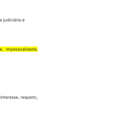
 judiciária e
e, impessoalidade,
nteresse, respeito,