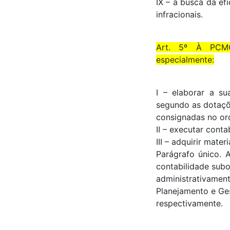
IX – a busca da ef
infracionais.
Art. 5º À PCMG 
especialmente:
I – elaborar a su
segundo as dotaç
consignadas no or
II – executar conta
III – adquirir mate
Parágrafo único. 
contabilidade sub
administrativam
Planejamento e Ge
respectivamente.