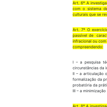
Art. 6º A investig
com o sistema de 
culturais que se r
Art. 7º O exercíc
passível de caract
infracional ou com
compreendendo:
I – a pesquisa té
circunstâncias da i
II – a articulação
formalização da p
probatória da práti
III – a minimização
Art. 8º A investig