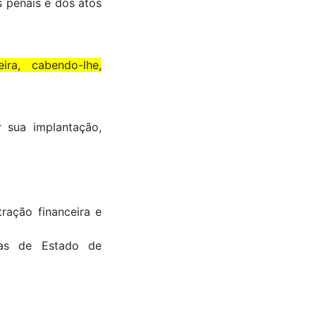
s penais e dos atos
ra, cabendo-lhe,
r sua implantação,
ração financeira e
ias de Estado de