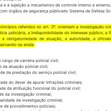
ia e a sujeição a mecanismos de controle interno e externo,
o com órgãos de segurança públicado Sistema de Defesa Soc
rincípios referidos no art. 3º, orientam a investigação cri
ícia
judiciária, a indisponibilidade do interesse público, a f
, a obrigatoriedade de atuação, a autoridade, a oficiali
servando-se ainda:
 cargo de carreira policial civil;
de da atuação policial civil;
dade da prestação do serviço policial civil;
idade do dever de apurar infrações criminais;
ade da atribuição funcional do policial civil;
ade da investigação criminal;
linaridade da investigação criminal;
de de procedimentos policiais;