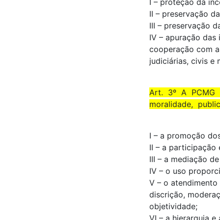
I – proteção da in
II – preservação d
III – preservação da
IV – apuração das i
cooperação com a
judiciárias, civis 
Art. 3º A PCMG re
moralidade, publi
I – a promoção dos
II – a participação
III – a mediação de
IV – o uso proporci
V – o atendimento 
discrição, modera
objetividade;
VI – a hierarquia e 