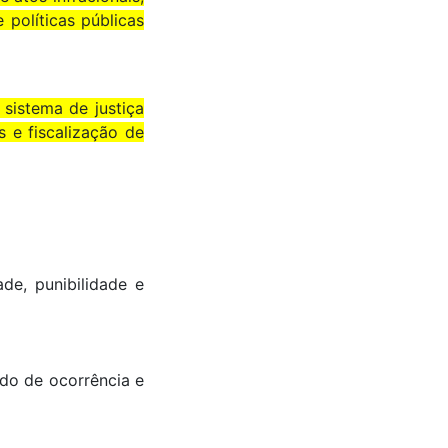
 políticas públicas
 sistema de justiça
s e fiscalização de
ade, punibilidade e
iado de ocorrência e