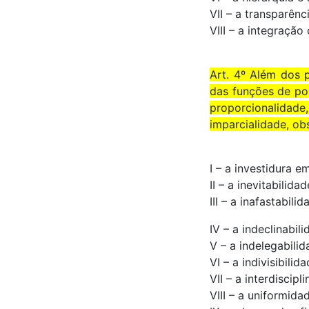
VII – a transparênc
VIII – a integraçã
Art. 4º Além dos p
das funções de pol
proporcionalidade
imparcialidade, ob
I – a investidura em
II – a inevitabilida
III – a inafastabili
IV – a indeclinabil
V – a indelegabilid
VI – a indivisibilid
VII – a interdiscip
VIII – a uniformida