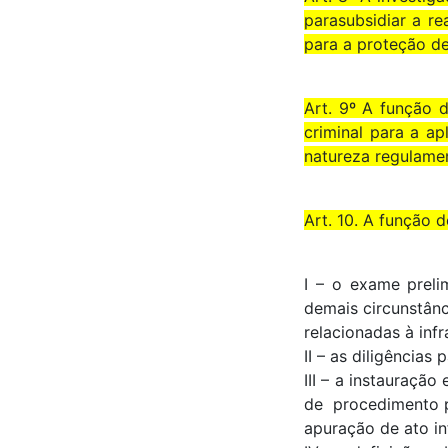
parasubsidiar a re
para a proteção de
Art. 9º A função d
criminal para a ap
natureza regulamen
Art. 10. A função d
I – o exame prelim
demais circunstânc
relacionadas à infr
II – as diligências
III – a instauração
de procedimento 
apuração de ato in