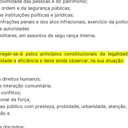
columidade das pessoas e do patrimônio;
a ordem e da segurança públicas;
s instituições políticas e jurídicas;
nfrações penais e dos atos infracionais, exercício da polícia
s autoridades
e militares, em assuntos de segu rança interna.
ger-se-á pelos princípios constitucionais da legalidad
cidade e
eficiência e deve ainda observar, na sua atuação:
 direitos humanos;
 e interação comunitária;
 conflitos;
onal da força;
ao público com presteza, probidade, urbanidade, atenção, i
ção e
a disciplina;