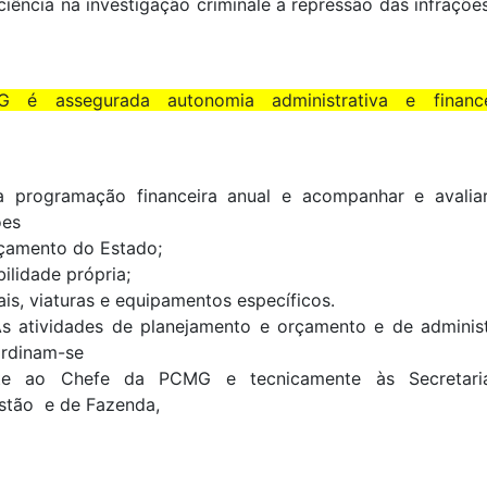
iciência na investigação criminale a repressão das infraçõe
é assegurada autonomia administrativa e financei
a programação financeira anual e acompanhar e avalia
ões
çamento do Estado;
bilidade própria;
riais, viaturas e equipamentos específicos.
As atividades de planejamento e orçamento e de administ
ordinam-se
ente ao Chefe da PCMG e tecnicamente às Secretar
stão e de Fazenda,