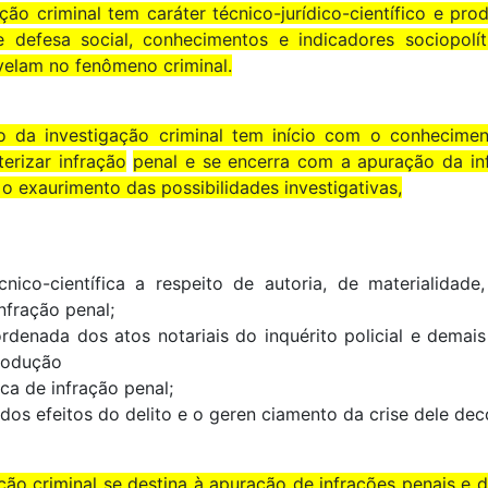
ação criminal tem caráter técnico-jurídico-científico e pro
defesa social, conhecimentos e indicadores sociopolí
evelam no fenômeno criminal.
io da investigação criminal tem início com o conhecime
erizar infração
penal e se encerra com a apuração da in
 o exaurimento das possibilidades investigativas,
cnico-científica a respeito de autoria, de materialidad
nfração penal;
 ordenada dos atos notariais do inquérito policial e dema
rodução
ca de infração penal;
 dos efeitos do delito e o geren ciamento da crise dele dec
ação criminal se destina à apuração de infrações penais e de