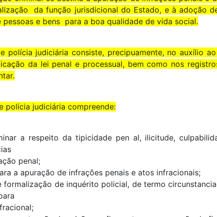
alização da função jurisdicional do Estado, e à adoção de
 pessoas e bens para a boa qualidade de vida social.
e polícia judiciária consiste, precipuamente, no auxílio ao
licação da lei penal e processual, bem como nos registro
tar.
e polícia judiciária compreende:
inar a respeito da tipicidade pen al, ilicitude, culpabilid
ias
ação penal;
 para a apuração de infrações penais e atos infracionais;
 e formalização de inquérito policial, de termo circunstanc
para
fracional;