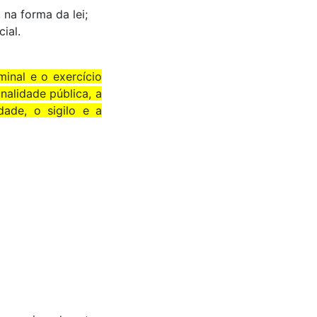
 na forma da lei;
ial.
minal e o exercício
inalidade pública, a
dade, o sigilo e a