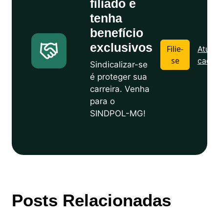
filiado e
tenha
benefício
exclusivos
Filie-
Atuali
se
cadas
Sindicalizar-se
é proteger sua
carreira. Venha
para o
SINDPOL-MG!
Posts Relacionadas