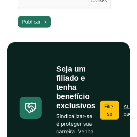
Publicar →
Seja um
filiado e
tenha
benefício
exclusivos
Filie-
Atuali
se
cadas
Sindicalizar-se
é proteger sua
carreira. Venha