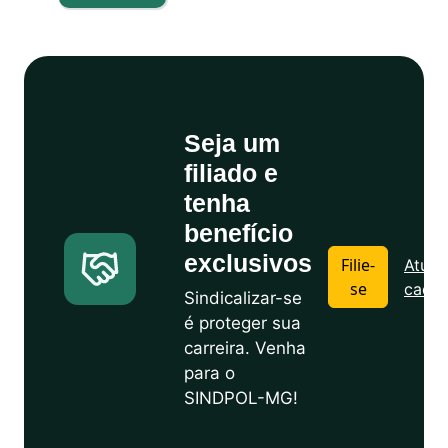
Seja um
filiado e
tenha
benefício
exclusivos
Filie-
Atuali
se
cadas
Sindicalizar-se
é proteger sua
carreira. Venha
para o
SINDPOL-MG!