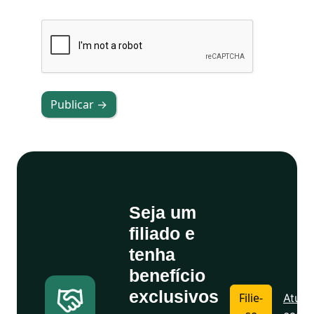
Publicar →
Seja um
filiado e
tenha
benefício
exclusivos
Filie-
Atuali