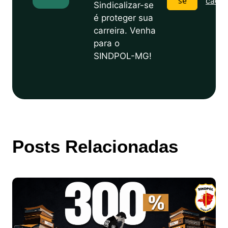
se
cadas
Sindicalizar-se
é proteger sua
carreira. Venha
para o
SINDPOL-MG!
Posts Relacionadas