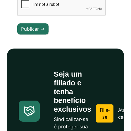
Publicar →
Seja um
filiado e
tenha
benefício
exclusivos
Filie-
Atuali
se
cadas
Sindicalizar-se
é proteger sua