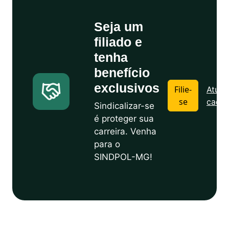
Seja um
filiado e
tenha
benefício
exclusivos
Filie-
Atuali
se
cadas
Sindicalizar-se
é proteger sua
carreira. Venha
para o
SINDPOL-MG!