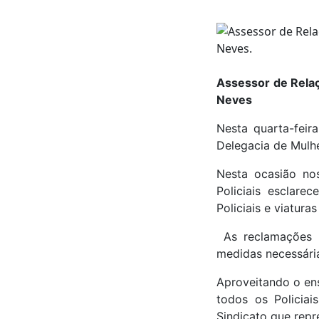
Assessor de Relaç
Neves
Nesta quarta-feir
Delegacia de Mulh
Nesta ocasião no
Policiais esclar
Policiais e viatur
As reclamações 
medidas necessária
Aproveitando o en
todos os Policia
Sindicato que repr