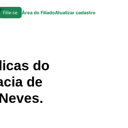
6-
Filie-se
Área do Filiado
Atualizar cadastro
icas do
cia de
 Neves.