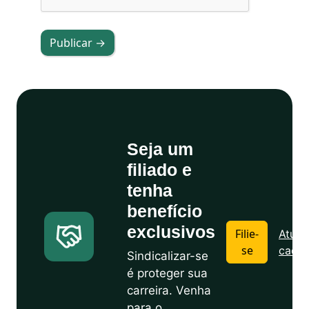
Publicar →
Seja um
filiado e
tenha
benefício
exclusivos
Filie-
Atuali
se
cadas
Sindicalizar-se
é proteger sua
carreira. Venha
para o