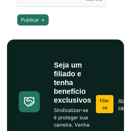
Publicar →
Seja um
filiado e
tenha
benefício
exclusivos
Filie-
Atuali
se
cadas
Sindicalizar-se
é proteger sua
carreira. Venha