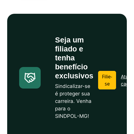
Seja um
filiado e
tenha
benefício
exclusivos
Filie-
Atuali
se
cadas
Sindicalizar-se
é proteger sua
carreira. Venha
para o
SINDPOL-MG!