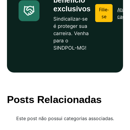
benefício
exclusivos
Filie-
Atuali
se
cadas
Sindicalizar-se
é proteger sua
carreira. Venha
para o
SINDPOL-MG!
Posts Relacionadas
Este post não possui categorias associadas.