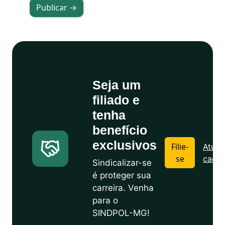
Publicar →
Seja um
filiado e
tenha
benefício
exclusivos
Filie-
Atuali
se
cadas
Sindicalizar-se
é proteger sua
carreira. Venha
para o
SINDPOL-MG!