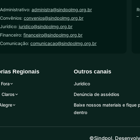
Administrativo:
administra@sindpolmg.org.br
R
–
 Convênios:
convenios@sindpolmg.org.br
Jurídico:
juridico@sindpolmg.org.br
Financeiro:
financeiro@sindpolmg.org.br
 Comunicação:
comunicacao@sindpolmg.org.br
orias Regionais
Outros canais
 Fora
Jurídico
 Claros
Denúncia de assédios
Alegre
Baixe nossos materiais e fique 
dentro
©Sindpol. Desenvolv