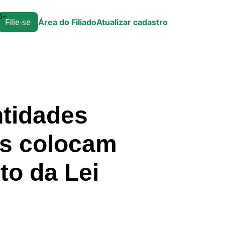
6-
Filie-se
Área do Filiado
Atualizar cadastro
ntidades
os colocam
to da Lei