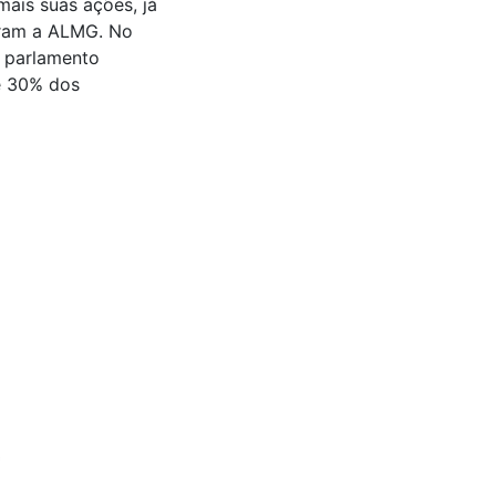
ais suas ações, já
aram a ALMG. No
o parlamento
e 30% dos
*