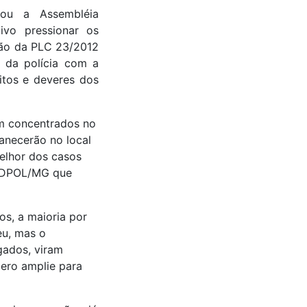
pou a Assembléia
tivo pressionar os
ão da PLC 23/2012
 da polícia com a
itos e deveres dos
em concentrados no
anecerão no local
elhor dos casos
SINDPOL/MG que
os, a maioria por
eu, mas o
gados, viram
mero amplie para