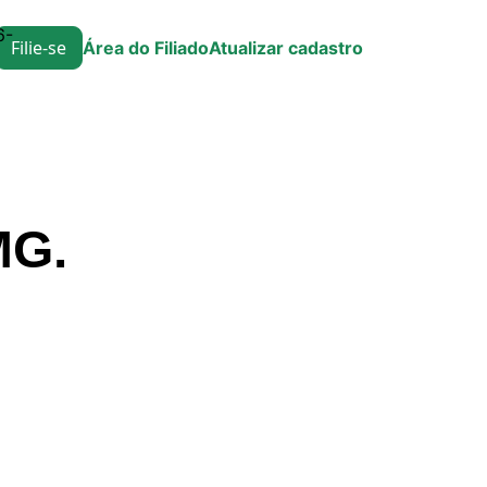
6-
Filie-se
Área do Filiado
Atualizar cadastro
MG.