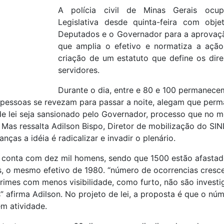
A polícia civil de Minas Gerais ocu
Legislativa desde quinta-feira com obje
Deputados e o Governador para a aprovaç
que amplia o efetivo e normatiza a ação
criação de um estatuto que define os dire
servidores.
Durante o dia, entre e 80 e 100 permanec
 pessoas se revezam para passar a noite, alegam que perm
e lei seja san
sionado pelo Governador, processo que no m
. Mas ressalta Adilson Bispo, Diretor de mobilização do 
ças a idéia é radicalizar e invadir o plenário.
il conta com dez mil homens, sendo que 1500 estão afastad
s, o mesmo efetivo de 1980. “número de ocorrencias cresc
rimes com menos visibilidade, como furto, não são investi
s” afirma Adilson. No projeto de lei, a proposta é que o nú
 em atividade.