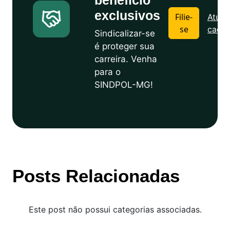
benefício
exclusivos
Filie-
Atuali
se
cadas
Sindicalizar-se
é proteger sua
carreira. Venha
para o
SINDPOL-MG!
Posts Relacionadas
Este post não possui categorias associadas.