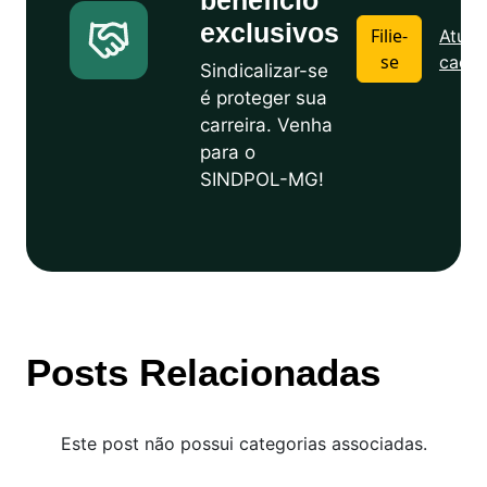
benefício
exclusivos
Filie-
Atuali
se
cadas
Sindicalizar-se
é proteger sua
carreira. Venha
para o
SINDPOL-MG!
Posts Relacionadas
Este post não possui categorias associadas.