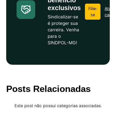
benefício
exclusivos
Filie-
Atuali
se
cadas
Sindicalizar-se
é proteger sua
carreira. Venha
para o
SINDPOL-MG!
Posts Relacionadas
Este post não possui categorias associadas.