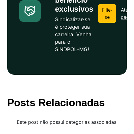
benefício
exclusivos
Filie-
Atuali
se
cadas
Sindicalizar-se
é proteger sua
carreira. Venha
para o
SINDPOL-MG!
Posts Relacionadas
Este post não possui categorias associadas.