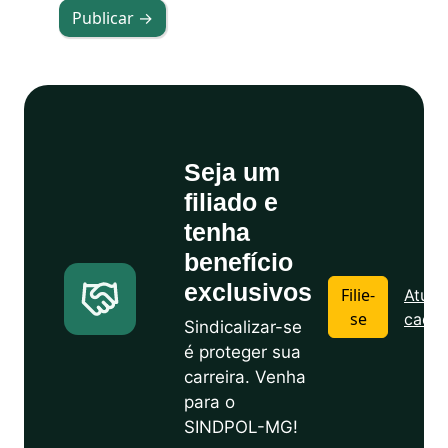
Publicar →
Seja um
filiado e
tenha
benefício
exclusivos
Filie-
Atuali
se
cadas
Sindicalizar-se
é proteger sua
carreira. Venha
para o
SINDPOL-MG!