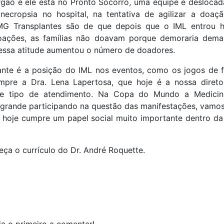
gão e ele está no Pronto Socorro, uma equipe é deslocada
necropsia no hospital, na tentativa de agilizar a doaç
MG Transplantes são de que depois que o IML entrou
doações, as famílias não doavam porque demoraria dema
essa atitude aumentou o número de doadores.
ante é a posição do IML nos eventos, como os jogos de f
pre a Dra. Lena Lapertosa, que hoje é a nossa diretor
se tipo de atendimento. Na Copa do Mundo a Medicin
 grande participando na questão das manifestações, vamo
 hoje cumpre um papel social muito importante dentro da
ça o currículo do Dr. André Roquette.
a o primeiro a comentar!