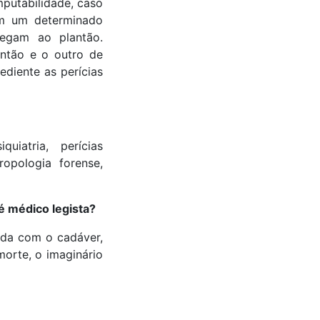
imputabilidade, caso
em um determinado
hegam ao plantão.
antão e o outro de
ediente as perícias
uiatria, perícias
ropologia forense,
é médico legista?
ida com o cadáver,
morte, o imaginário