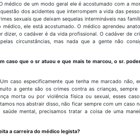
O médico de um modo geral ele é acostumado com a mor
 questão dos acidentes que interrompem a vida das pess
rimes sexuais que deixam sequelas intermináveis nas famíl
o médico, ele está acostumado. O médico aprendeu anatom
r dizer, o cadáver é da vida profissional. O cadáver de c
elas circunstâncias, mas nada que a gente não cons
m caso que o sr atuou e que mais te marcou, o sr. poderi
 Um caso especificamente que tenha me marcado não, e
uito a gente são os crimes contra as crianças, sempre
nça morta ou por violência física ou sexual, esses ca
tamos nos abstrair disso, não ficar sempre com um caso n
 saúde mental, precisamos tratar a coisa de uma manei
ita a carreira do médico legista?