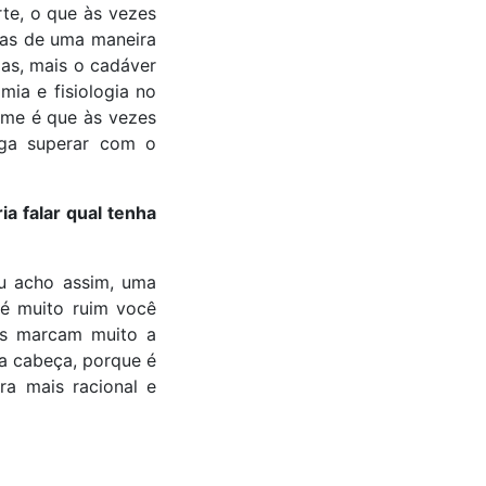
te, o que às vezes
oas de uma maneira
ias, mais o cadáver
ia e fisiologia no
rime é que às vezes
iga superar com o
a falar qual tenha
u acho assim, uma
 é muito ruim você
sos marcam muito a
a cabeça, porque é
ra mais racional e