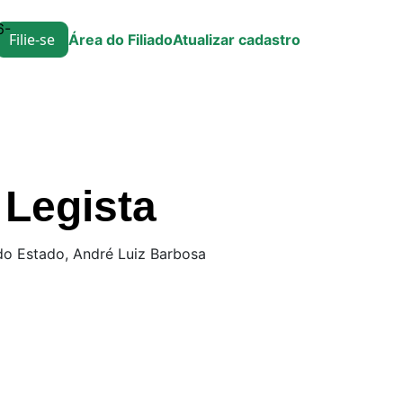
6-
Filie-se
Área do Filiado
Atualizar cadastro
 Legista
 do Estado, André Luiz Barbosa