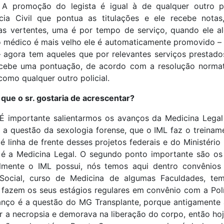
 A promoção do legista é igual à de qualquer outro po
cia Civil que pontua as titulações e ele recebe nota
s vertentes, uma é por tempo de serviço, quando ele a
 médico é mais velho ele é automaticamente promovido – os g
 – agora tem aqueles que por relevantes serviços prestad
recebe uma pontuação, de acordo com a resolução normati
omo qualquer outro policial.
que o sr. gostaria de acrescentar?
 É importante salientarmos os avanços da Medicina Legal
 a questão da sexologia forense, que o IML faz o treinam
é linha de frente desses projetos federais e do Ministéri
 é a Medicina Legal. O segundo ponto importante são o
lmente o IML possui, nós temos aqui dentro convênios
 Social, curso de Medicina de algumas Faculdades, 
fazem os seus estágios regulares em convênio com a Políc
vanço é a questão do MG Transplante, porque antigamente 
er a necropsia e demorava na liberação do corpo, então h