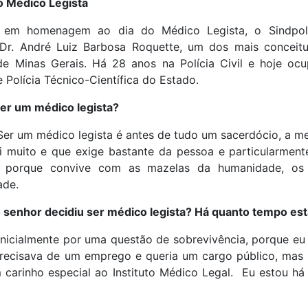
do Médico Legista
, em homenagem ao dia do Médico Legista, o Sindpo
 Dr. André Luiz Barbosa Roquette, um dos mais conceit
de Minas Gerais. Há 28 anos na Polícia Civil e hoje o
 Polícia Técnico-Científica do Estado.
er um médico legista?
Ser um médico legista é antes de tudo um sacerdócio, a m
ai muito e que exige bastante da pessoa e particularment
s porque convive com as mazelas da humanidade, os 
ade.
 senhor decidiu ser médico legista? Há quanto tempo está 
Inicialmente por uma questão de sobrevivência, porque eu
precisava de um emprego e queria um cargo público, mas
m carinho especial ao Instituto Médico Legal. Eu estou há