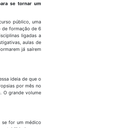
para se tornar um
curso público, uma
o de formação de 6
ciplinas ligadas a
stigativas, aulas de
formarem já saírem
essa ideia de que o
ropsias por mês no
e. O grande volume
, se for um médico