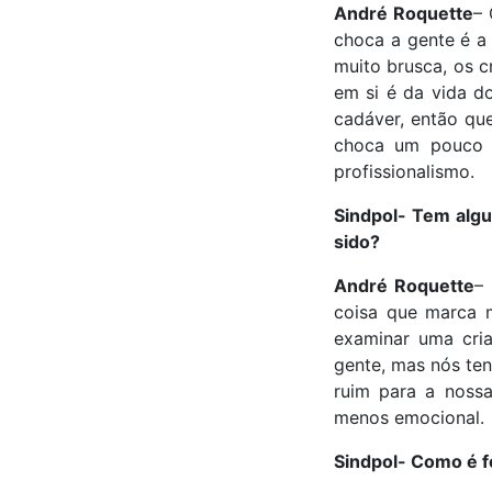
André Roquette
– 
choca a gente é a
muito brusca, os c
em si é da vida d
cadáver, então que
choca um pouco p
profissionalismo.
Sindpol- Tem algu
sido?
André Roquette
–
coisa que marca m
examinar uma cria
gente, mas nós ten
ruim para a nossa
menos emocional.
Sindpol- Como é fe