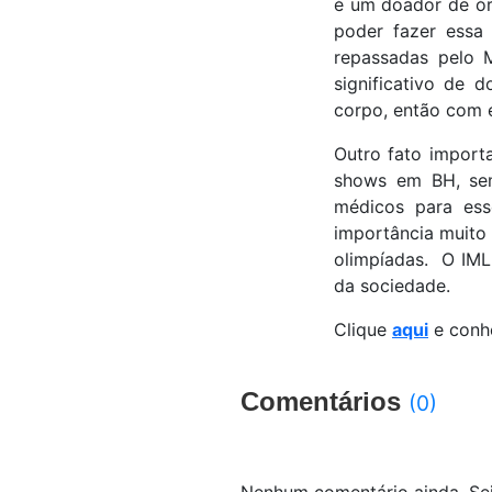
é um doador de ór
poder fazer essa 
repassadas pelo 
significativo de 
corpo, então com 
Outro fato import
shows em BH, sem
médicos para es
importância muito
olimpíadas. O IML
da sociedade.
Clique
aqui
e conhe
Comentários
(0)
Nenhum comentário ainda. Sej