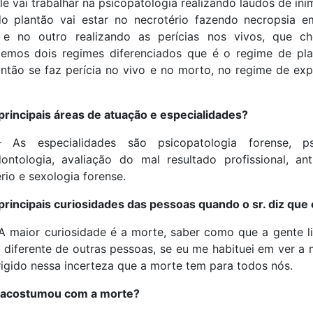
ele vai trabalhar na psicopatologia realizando laudos de in
o plantão vai estar no necrotério fazendo necropsia 
 no outro realizando as perícias nos vivos, que c
emos dois regimes diferenciados que é o regime de pl
ntão se faz perícia no vivo e no morto, no regime de exp
principais áreas de atuação e especialidades?
– As especialidades são psicopatologia forense, psiq
dontologia, avaliação do mal resultado profissional, ant
rio e sexologia forense.
principais curiosidades das pessoas quando o sr. diz que 
A maior curiosidade é a morte, saber como que a gente l
 diferente de outras pessoas, se eu me habituei em ver a 
rigido nessa incerteza que a morte tem para todos nós.
se acostumou com a morte?