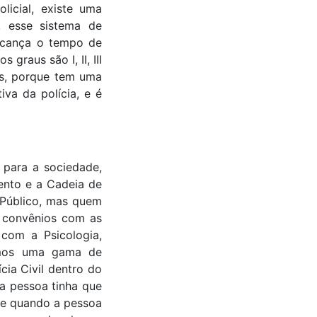
licial, existe uma
s, esse sistema de
lcança o tempo de
raus são I, II, III
os, porque tem uma
va da polícia, e é
 para a sociedade,
ento e a Cadeia de
o Público, mas quem
s convênios com as
 com a Psicologia,
temos uma gama de
ia Civil dentro do
a pessoa tinha que
oje quando a pessoa