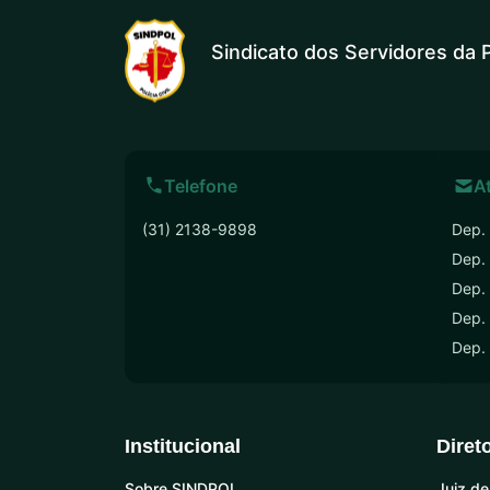
Sindicato dos Servidores da P
Telefone
A
(31) 2138-9898
Dep. 
Dep.
Dep. 
Dep. 
Dep.
Institucional
Diret
Sobre SINDPOL
Juiz de